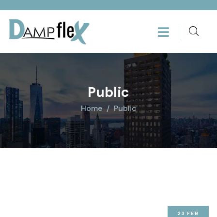
Public
Home
Public
23
FEB