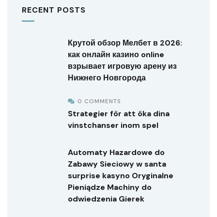
RECENT POSTS
Крутой обзор Мелбет в 2026:
как онлайн казино online
взрывает игровую арену из
Нижнего Новгорода
0 COMMENTS
Strategier för att öka dina
vinstchanser inom spel
Automaty Hazardowe do
Zabawy Sieciowy w santa
surprise kasyno Oryginalne
Pieniądze Machiny do
odwiedzenia Gierek