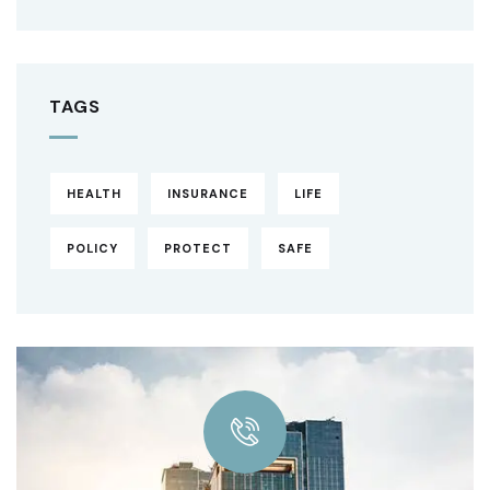
TAGS
HEALTH
INSURANCE
LIFE
POLICY
PROTECT
SAFE