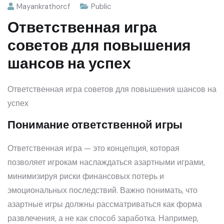
Mayankrathorcf
Public
Ответственная игра
советов для повышения
шансов на успех
Ответственная игра советов для повышения шансов на
успех
Понимание ответственной игры
Ответственная игра — это концепция, которая
позволяет игрокам наслаждаться азартными играми,
минимизируя риски финансовых потерь и
эмоциональных последствий. Важно понимать, что
азартные игры должны рассматриваться как форма
развлечения, а не как способ заработка. Например,