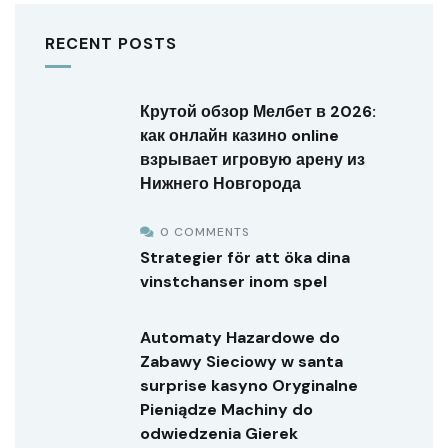
RECENT POSTS
Крутой обзор Мелбет в 2026:
как онлайн казино online
взрывает игровую арену из
Нижнего Новгорода
0 COMMENTS
Strategier för att öka dina
vinstchanser inom spel
Automaty Hazardowe do
Zabawy Sieciowy w santa
surprise kasyno Oryginalne
Pieniądze Machiny do
odwiedzenia Gierek