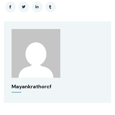
Mayankrathorcf