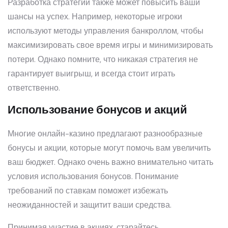
Разработка стратегии также может повысить ваши
шансы на успех. Например, некоторые игроки
используют методы управления банкроллом, чтобы
максимизировать свое время игры и минимизировать
потери. Однако помните, что никакая стратегия не
гарантирует выигрыш, и всегда стоит играть
ответственно.
Использование бонусов и акций
Многие онлайн-казино предлагают разнообразные
бонусы и акции, которые могут помочь вам увеличить
ваш бюджет. Однако очень важно внимательно читать
условия использования бонусов. Понимание
требований по ставкам поможет избежать
неожиданностей и защитит ваши средства.
Принимая участие в акциях, старайтесь