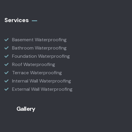
Services
Basement Waterproofing
Bathroom Waterproofing
Foundation Waterproofing
Roof Waterproofing
Terrace Waterproofing
Internal Wall Waterproofing
External Wall Waterproofing
Gallery