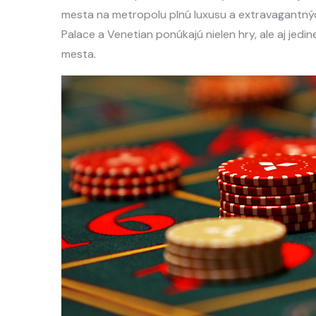
mesta na metropolu plnú luxusu a extravagantnýc
Palace a Venetian ponúkajú nielen hry, ale aj jed
mesta.