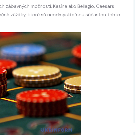
h zábavných možností. Kasína ako Bellagio, Caesars
inečné zážitky, ktoré sú neodmysliteľnou súčasťou tohto