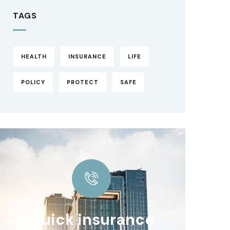
TAGS
HEALTH
INSURANCE
LIFE
POLICY
PROTECT
SAFE
Quick insurance