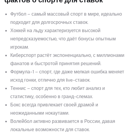
Футбол – самый массовый спорт в мире, идеально
подходит для долгосрочных ставок.
Хоккей на льду характеризуется высокой
непредсказуемостью, что даёт бонусы опытным
игрокам.
Киберспорт растёт экспоненциально, с миллионами
фанатов и быстротой принятия решений.
Формула-1 – спорт, где даже мелкая ошибка меняет
исход гонки, отлично для live-ставок.
Теннис – спорт для тех, кто любит анализ и
статистику, особенно в гранд-слемах.
Бокс всегда привлекает своей драмой и
неожиданными нокаутами.
Волейбол активно развивается в России, давая
локальные возможности для ставок.