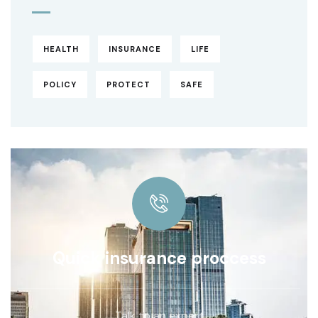
HEALTH
INSURANCE
LIFE
POLICY
PROTECT
SAFE
Quick insurance proccess
Talk to an expert