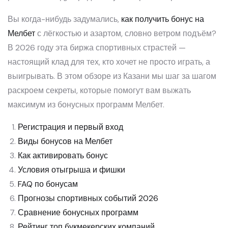
Вы когда-нибудь задумались,
как получить бонус на
Мелбет
с лёгкостью и азартом, словно ветром подъём?
В 2026 году эта биржа спортивных страстей —
настоящий клад для тех, кто хочет не просто играть, а
выигрывать. В этом обзоре из Казани мы шаг за шагом
раскроем секреты, которые помогут вам выжать
максимум из бонусных программ Мелбет.
Регистрация и первый вход
Виды бонусов на Мелбет
Как активировать бонус
Условия отыгрыша и фишки
FAQ по бонусам
Прогнозы спортивных событий 2026
Сравнение бонусных программ
Рейтинг топ букмекерских компаний