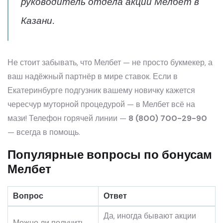
руководитель отдела акций Мелбет в
Казани.
Не стоит забывать, что Мелбет — не просто букмекер, а
ваш надёжный партнёр в мире ставок. Если в
Екатеринбурге подгузник вашему новичку кажется
чересчур муторной процедурой — в Мелбет всё на
мази! Телефон горячей линии —
8 (800) 700-29-90
— всегда в помощь.
Популярные вопросы по бонусам
Мелбет
Вопрос
Ответ
Да, иногда бывают акции
Можно ли получить