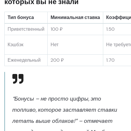
которых вы не знали
Тип бонуса
Минимальная ставка
Коэффици
Приветственный
100 ₽
1.50
Кэшбэк
Нет
Не требует
Еженедельный
200 ₽
1.70
“Бонусы – не просто цифры, это
топливо, которое заставляет ставки
летать выше облаков!” – отмечает