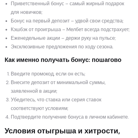
Приветственный бонус – самый жирный подарок
для новичков;
Бонус на первый депозит – удвой свои средства;
Кэшбэк от проигрыша – Mелбет всегда подстрахует;
Еженедельные акции – держи руку на пульсе;
Эксклюзивные предложения по ходу сезона.
Как именно получать бонус: пошагово
Введите промокод, если он есть;
Внесите депозит от минимальной суммы,
заявленной в акции;
Убедитесь, что ставка или серия ставок
соответствуют условиям;
Подтвердите получение бонуса в личном кабинете.
Условия отыгрыша и хитрости,