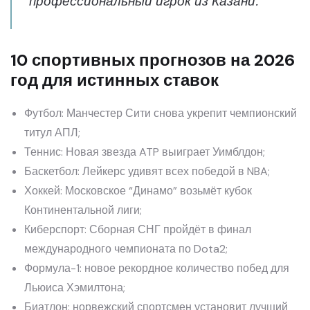
профессиональный игрок из Казани.
10 спортивных прогнозов на 2026
год для истинных ставок
Футбол: Манчестер Сити снова укрепит чемпионский
титул АПЛ;
Теннис: Новая звезда ATP выиграет Уимблдон;
Баскетбол: Лейкерс удивят всех победой в NBA;
Хоккей: Московское “Динамо” возьмёт кубок
Континентальной лиги;
Киберспорт: Сборная СНГ пройдёт в финал
международного чемпионата по Dota2;
Формула-1: новое рекордное количество побед для
Льюиса Хэмилтона;
Биатлон: норвежский спортсмен установит лучший