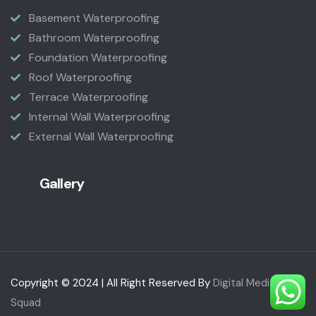
Basement Waterproofing
Bathroom Waterproofing
Foundation Waterproofing
Roof Waterproofing
Terrace Waterproofing
Internal Wall Waterproofing
External Wall Waterproofing
Gallery
Copyright © 2024 | All Right Reserved By
Digital Media
Squad