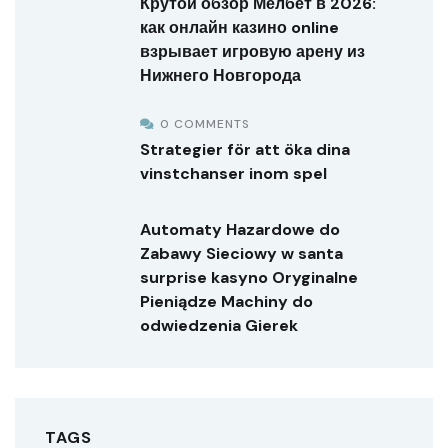
Крутой обзор Мелбет в 2026:
как онлайн казино online
взрывает игровую арену из
Нижнего Новгорода
0 COMMENTS
Strategier för att öka dina
vinstchanser inom spel
Automaty Hazardowe do
Zabawy Sieciowy w santa
surprise kasyno Oryginalne
Pieniądze Machiny do
odwiedzenia Gierek
TAGS