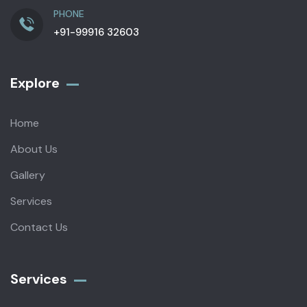
PHONE
+91-99916 32603
Explore
Home
About Us
Gallery
Services
Contact Us
Services