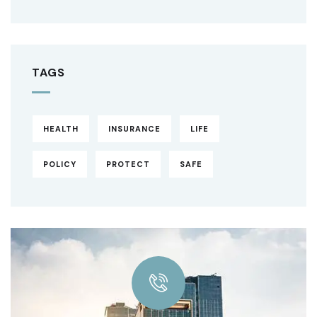
TAGS
HEALTH
INSURANCE
LIFE
POLICY
PROTECT
SAFE