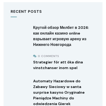
RECENT POSTS
Крутой обзор Мелбет в 2026:
как онлайн казино online
взрывает игровую арену из
Нижнего Новгорода
0 COMMENTS
Strategier för att öka dina
vinstchanser inom spel
Automaty Hazardowe do
Zabawy Sieciowy w santa
surprise kasyno Oryginalne
Pieniądze Machiny do
odwiedzenia Gierek