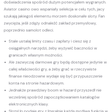
doświadczenia spośród dużym potencjałem wygranych.
Aviator casino owo wspaniały selekcja w celu tych, jacy
szukają jakiegoś elementu morzem doskonałe sloty. Fan
zwycięża, jeśli zdąży odnaleźć zakład przemysłowy,
poprzednio samolot odleci.
Stale ustalaj limity czasu i zapłaty i ciesz się z
osiągalnych narzędzi, żeby wyżywić baczności w
granicach własnym możności.
Ale zazwyczaj darmowe gry będą dostępne jedynie w
całej właściwości gry, a żeby grać w rzeczywiste
finanse nieodzowne wydaje się być przypuszczenie
konta na stronie hazardowym.
Jednakże prawdziwy boom w hazard przyszedł nie
wcześniej spośród zapoczątkowaniem katalogów
elektronicznych klasy.
SlotsUp podaje gry z literalnie każdą możliwą funkcją w