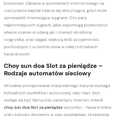
bonusowe. Zabawa w automatach internetowego za
rzeczywiste kapitał zdarza się ekscytująca, gdyż może
sprowadzić interesujące wygrane. Oto parę
najistotniejszych sugestii, jakie wspomogą podwyższyć
własne szanse w udaną jak i również określoną
rozgrywkę, oraz sięgać większą ilość przyjemności
pochodzące z uczestniczenia w całej rozrywkach
hazardowych.
Choy sun doa Slot za pieniądze –
Rodzaje automatów sieciowy
Aktualnie postępowanie stacjonarnego kasyna wymaga
kolosalnych wydatków i autoryzacji, więc nasz zbyt
wydaje się być faktycznie zamknięty. Internet zmienił
choy sun doa Slot za pieniądze
wszystko – hazard online
stał czujności dostępny w celu wszelakiego. Urządzenia