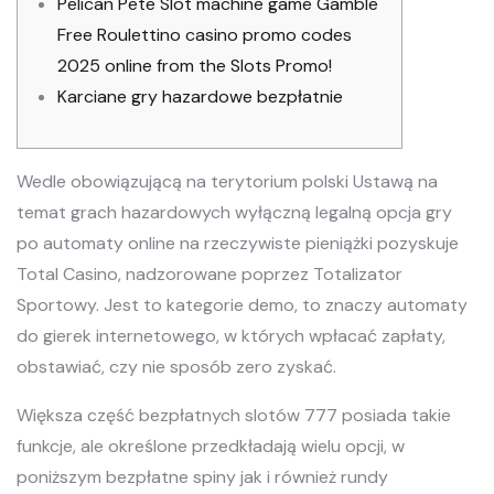
Pelican Pete Slot machine game Gamble
Free Roulettino casino promo codes
2025 online from the Slots Promo!
Karciane gry hazardowe bezpłatnie
Wedle obowiązującą na terytorium polski Ustawą na
temat grach hazardowych wyłączną legalną opcja gry
po automaty online na rzeczywiste pieniążki pozyskuje
Total Casino, nadzorowane poprzez Totalizator
Sportowy. Jest to kategorie demo, to znaczy automaty
do gierek internetowego, w których wpłacać zapłaty,
obstawiać, czy nie sposób zero zyskać.
Większa część bezpłatnych slotów 777 posiada takie
funkcje, ale określone przedkładają wielu opcji, w
poniższym bezpłatne spiny jak i również rundy