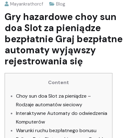
Mayankrathorcf
Blog
Gry hazardowe choy sun
doa Slot za pieniądze
bezpłatnie Graj bezpłatne
automaty wyjąwszy
rejestrowania się
Content
Choy sun doa Slot za pieniądze –
Rodzaje automatów sieciowy
Interaktywne Automaty do odwiedzenia
Komputerów
Warunki ruchu bezpłatnego bonusu