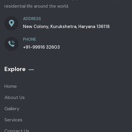
residential life around the world.
ADDRESS
New Colony, Kurukshetra, Haryana 136118
PHONE
+91-99916 32603
Explore
Home
About Us
Gallery
Services
Contact Us