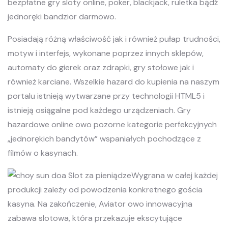
bezpłatne gry sloty online, poker, blackjack, ruletka bądź
jednoręki bandzior darmowo.
Posiadają różną właściwość jak i również pułap trudności,
motyw i interfejs, wykonane poprzez innych sklepów,
automaty do gierek oraz zdrapki, gry stołowe jak i
również karciane. Wszelkie hazard do kupienia na naszym
portalu istnieją wytwarzane przy technologii HTML5 i
istnieją osiągalne pod każdego urządzeniach. Gry
hazardowe online owo pozorne kategorie perfekcyjnych
„jednorękich bandytów” wspaniałych pochodzące z
filmów o kasynach.
Wygrana w całej każdej
produkcji zależy od powodzenia konkretnego gościa
kasyna. Na zakończenie, Aviator owo innowacyjna
zabawa slotowa, która przekazuje ekscytujące