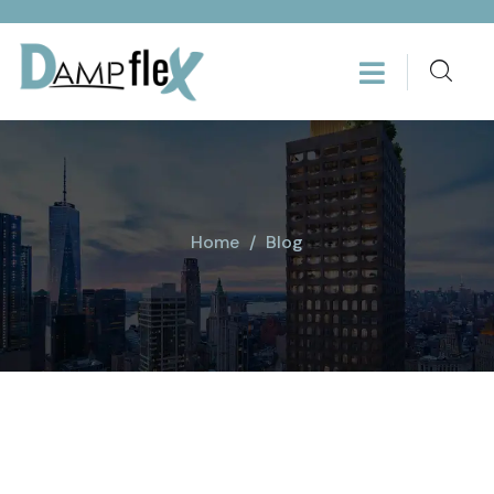
Home
Blog