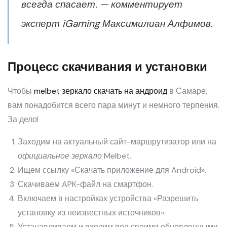
всегда спасает. — комментирует
эксперт iGaming Максимилиан Алфимов.
Процесс скачивания и установки
Чтобы
melbet зеркало скачать на андроид
в Самаре,
вам понадобится всего пара минут и немного терпения.
За дело!
Заходим на актуальный сайт-маршрутизатор или на
официальное зеркало
Melbet.
Ищем ссылку «Скачать приложение для Android».
Скачиваем APK-файл на смартфон.
Включаем в настройках устройства «Разрешить
установку из неизвестных источников».
Устанавливаем и входим под своими обновленными