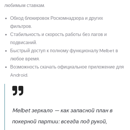
любимым ставкам.
Обход блокировок Роскомнадзора и других
фильтров.
Стабильность и скорость работы без лагов и
подвисаний.
Быстрый доступ к полному функционалу Melbet в
любое время.
Возможность скачать официальное приложение для
Android.
Melbet зеркало — как запасной план в
покерной партии: всегда под рукой,