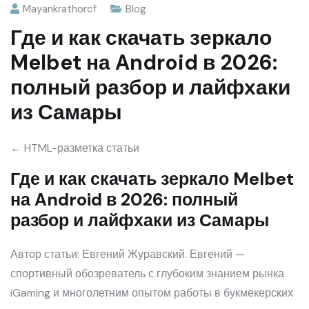
Mayankrathorcf
Blog
Где и как скачать зеркало
Melbet на Android в 2026:
полный разбор и лайфхаки
из Самары
← HTML-разметка статьи
Где и как скачать зеркало Melbet
на Android в 2026: полный
разбор и лайфхаки из Самары
Автор статьи:
Евгений Журавский
. Евгений —
спортивный обозреватель с глубоким знанием рынка
iGaming и многолетним опытом работы в букмекерских