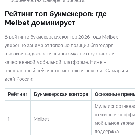
особенностях Самары и области.
Рейтинг топ букмекеров: где
Melbet доминирует
В рейтинге букмекерских контор 2026 года Melbet
уверенно занимают топовые позиции благодаря
высокой надежности, широкому спектру ставок и
качественной мобильной платформе. Ниже –
обновлённый рейтинг по мнению игроков из Самары и
всей России:
Рейтинг
Букмекерская контора
Основные преи
Мультиспортивная
отличные коэффи
1
Melbet
мобильное зеркал
поддержка