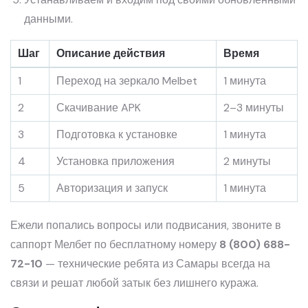
данными.
Шаг
Описание действия
Время
1
Переход на зеркало Melbet
1 минута
2
Скачивание APK
2–3 минуты
3
Подготовка к установке
1 минута
4
Установка приложения
2 минуты
5
Авторизация и запуск
1 минута
Ежели попались вопросы или подвисания, звоните в
саппорт Мелбет по бесплатному номеру
8 (800) 688-
72-10
— технические ребята из Самары всегда на
связи и решат любой затык без лишнего куража.