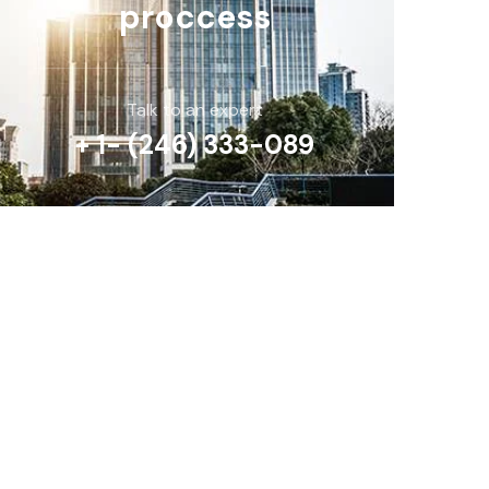
proccess
Talk to an expert
+ 1- (246) 333-089