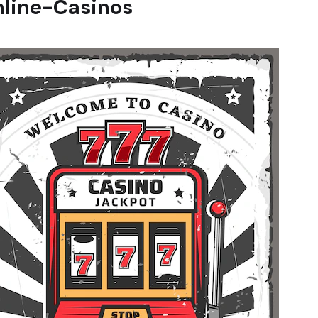
nline-Casinos