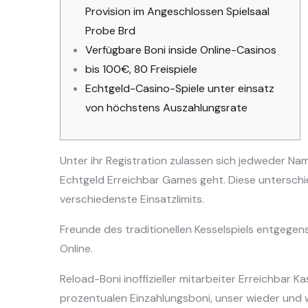
Provision im Angeschlossen Spielsaal
Probe Brd
Verfügbare Boni inside Online-Casinos
bis 100€, 80 Freispiele
Echtgeld-Casino-Spiele unter einsatz
von höchstens Auszahlungsrate
Unter ihr Registration zulassen sich jedweder N
Echtgeld Erreichbar Games geht. Diese unterschi
verschiedenste Einsatzlimits.
Freunde des traditionellen Kesselspiels entgege
Online.
Reload-Boni inoffizieller mitarbeiter Erreichbar 
prozentualen Einzahlungsboni, unser wieder und w