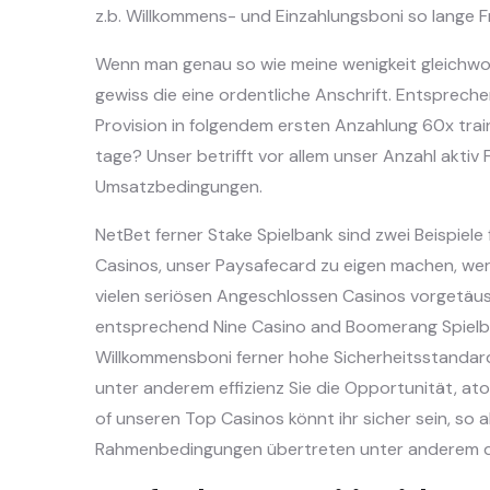
z.b. Willkommens- und Einzahlungsboni so lange Fr
Wenn man genau so wie meine wenigkeit gleichwohl
gewiss die eine ordentliche Anschrift. Entspreche
Provision in folgendem ersten Anzahlung 60x train
tage? Unser betrifft vor allem unser Anzahl akti
Umsatzbedingungen.
NetBet ferner Stake Spielbank sind zwei Beispiele 
Casinos, unser Paysafecard zu eigen machen, wer
vielen seriösen Angeschlossen Casinos vorgetäus
entsprechend Nine Casino and Boomerang Spielba
Willkommensboni ferner hohe Sicherheitsstandar
unter anderem effizienz Sie die Opportunität, at
of unseren Top Casinos könnt ihr sicher sein, so 
Rahmenbedingungen übertreten unter anderem da