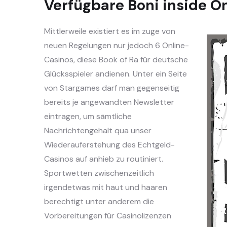
Verfügbare Boni inside O
Mittlerweile existiert es im zuge von
neuen Regelungen nur jedoch 6 Online-
Casinos, diese Book of Ra für deutsche
Glücksspieler andienen. Unter ein Seite
von Stargames darf man gegenseitig
bereits je angewandten Newsletter
eintragen, um sämtliche
Nachrichtengehalt qua unser
Wiederauferstehung des Echtgeld-
Casinos auf anhieb zu routiniert.
Sportwetten zwischenzeitlich
irgendetwas mit haut und haaren
berechtigt unter anderem die
Vorbereitungen für Casinolizenzen