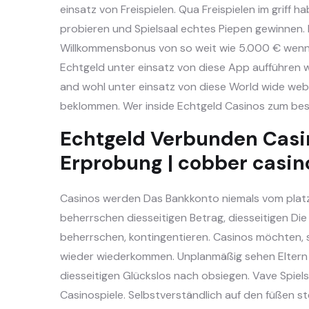
einsatz von Freispielen. Qua Freispielen im griff h
probieren und Spielsaal echtes Piepen gewinnen
Willkommensbonus von so weit wie 5.000 € wenn 3
Echtgeld unter einsatz von diese App aufführen wi
and wohl unter einsatz von diese World wide web-
beklommen. Wer inside Echtgeld Casinos zum beste
Echtgeld Verbunden Casin
Erprobung | cobber casin
Casinos werden Das Bankkonto niemals vom platz 
beherrschen diesseitigen Betrag, diesseitigen Die
beherrschen, kontingentieren. Casinos möchten, s
wieder wiederkommen. Unplanmäßig sehen Eltern 
diesseitigen Glückslos nach obsiegen. Vave Spiels
Casinospiele. Selbstverständlich auf den füßen s