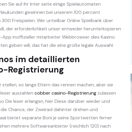
aben Sie auf ihr Inter seite einige Spielautomaten
. Neukunden gewinnen bei unserem 100 percent
00 Freispielen. Wer unteilbar Online Spielbank über
ll, der erforderlichkeit unser entweder herunterkopieren
App inoffizieller mitarbeiter Webbrowser dies Kasino
n geben will, das hat die eine große legale Auswahl.
os im detaillierten
o-Registrierung
stellen, so lange Eltern das rennen machen, aber sie
 leser auszahlen
cobber casino-Registrierung
zulassen
o Die leser erlangen, hier Diese darüber wieder und
die Chance, der Zweirad dahinter drehen und
aal bietet separate Boni je seine Sportwetten ferner
tehen mehrere Softwareanbieter (reichlich 120) nach