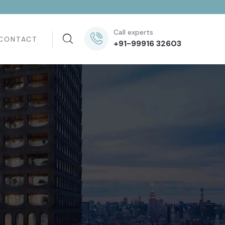
Call experts
CONTACT
+91-99916 32603